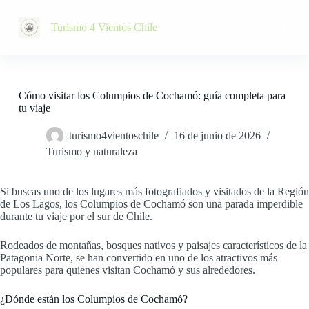
S
a
Turismo 4 Vientos Chile
l
t
a
r
a
Cómo visitar los Columpios de Cochamó: guía completa para
l
tu viaje
c
o
turismo4vientoschile
16 de junio de 2026
n
t
Turismo y naturaleza
e
n
i
Si buscas uno de los lugares más fotografiados y visitados de la Región
d
de Los Lagos, los Columpios de Cochamó son una parada imperdible
o
durante tu viaje por el sur de Chile.
Rodeados de montañas, bosques nativos y paisajes característicos de la
Patagonia Norte, se han convertido en uno de los atractivos más
populares para quienes visitan Cochamó y sus alrededores.
¿Dónde están los Columpios de Cochamó?