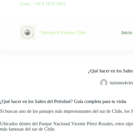
Fono: +56 9 7879 1063
S
a
l
t
a
r
Turismo 4 Vientos Chile
Inicio
a
l
c
o
n
t
e
¿Qué hacer en los Salto
n
i
turismo4vien
d
o
¿Qué hacer en los Saltos del Petrohué? Guía completa para tu visita
Si buscas uno de los paisajes más impresionantes del sur de Chile, los 
Ubicados dentro del Parque Nacional Vicente Pérez Rosales, estos ráp
más famosas del sur de Chile.